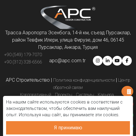
Трасса Аэропорта Эсенбога, 14-й км, съезд Пурсаклар,
район Тевфик Илери, улица Фирузе, дом 46, 06145
Пурсаклар, Анкара, Турция
+90 (549) 179-7070
apc@apc.com.tr
+90 (312) 328-6566
APC Строительство
|
|
Политика конфиденциальности
Центр
обратной связи
Корпоративный
Проекты
Системы
Карьера
На нашем сайте используются cookies в соответствии с
Партнёры по решениям
Презентации
Свяжитесь с нами
законодательством, чтобы обеспечить вам наилучший
Электронный каталог
Блог
опыт. Используя наш сайт, вы принимаете эти cookies.
Я принимаю