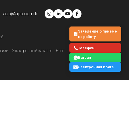
apc@apc.com.tr
Заявление о приёме
на работу
ой
Телефон
нами
Электронный каталог
Блог
Ватсап
Электронная почта