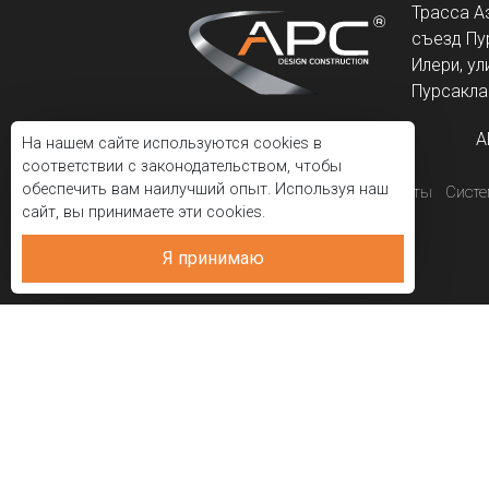
Трасса А
съезд Пу
Илери, ул
Пурсаклар
A
На нашем сайте используются cookies в
соответствии с законодательством, чтобы
обеспечить вам наилучший опыт. Используя наш
Корпоративный
Проекты
Сист
сайт, вы принимаете эти cookies.
Я принимаю