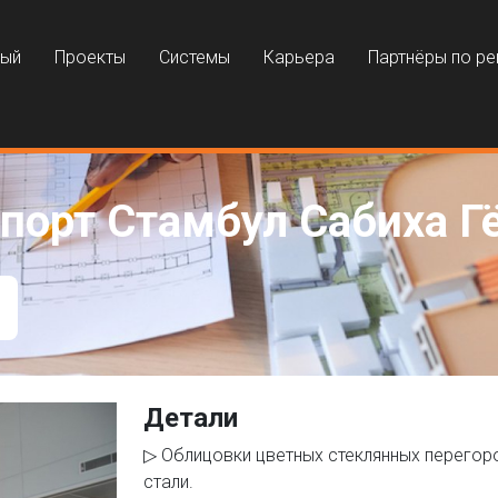
ный
Проекты
Системы
Карьера
Партнёры по р
орт Стамбул Сабиха Г
Детали
▷ Облицовки цветных стеклянных перегор
стали.