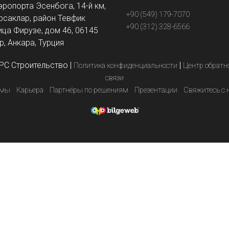
эропорта Эсенбога, 14-й км,
+90 (549) 179-7070
рсаклар, район Тевфик
+90 (312) 328-6566
ица Фирузе, дом 46, 06145
, Анкара, Турция
PC Строительство
|
|
Политика конфиденциальности
Центр обратн
связи
емы
Карьера
Партнёры по решениям
Презентации
Свяжитесь с 