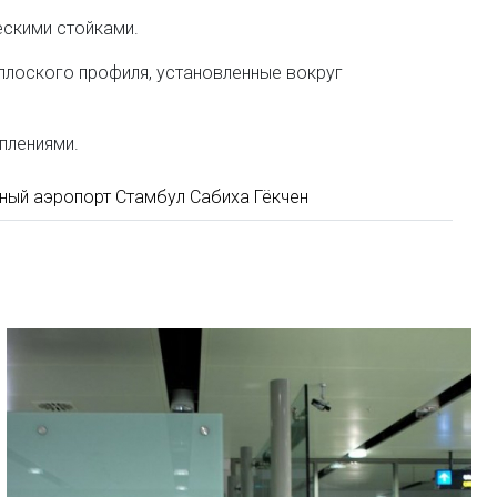
ескими стойками.
плоского профиля, установленные вокруг
плениями.
ый аэропорт Стамбул Сабиха Гёкчен