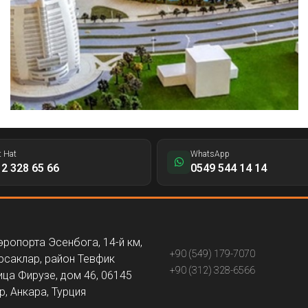
t Hat
WhatsApp
2 328 65 66
0549 544 14 14
эропорта Эсенбога, 14-й км,
+90 (549) 179-7070
рсаклар, район Тевфик
+90 (312) 328-6566
ица Фирузе, дом 46, 06145
, Анкара, Турция