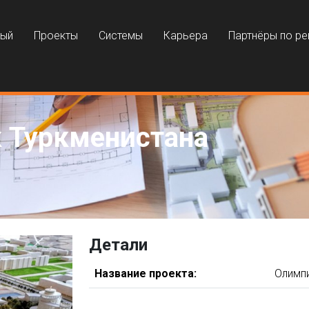
ный
Проекты
Системы
Карьера
Партнёры по р
 Туркменистана
Детали
Название проекта:
Олимпи