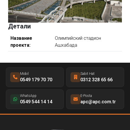
Детали
Название
Олимпийский стадион
проекта:
Ашхабада
Mobil
Sabit Hat
0549 179 70 70
0312 328 65 66
WhatsApp
E-Posta
0549 544 14 14
apc@apc.com.tr