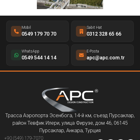
Mobil
Sabit Hat
0549 179 70 70
0312 328 65 66
WhatsApp
E-Posta
0549 544 14 14
apc@apc.com.tr
Трасса Аэропорта Эсенбога, 14-й км, съезд Пурсаклар,
район Тевфик Илери, улица Фирузе, дом 46, 06145
Пурсаклар, Анкара, Турция
+90 (549) 179-7070