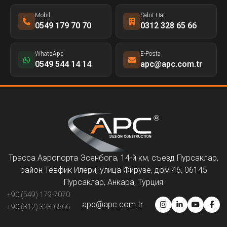
Mobil
Sabit Hat
0549 179 70 70
0312 328 65 66
WhatsApp
E-Posta
0549 544 14 14
apc@apc.com.tr
Трасса Аэропорта Эсенбога, 14-й км, съезд Пурсаклар,
район Тевфик Илери, улица Фирузе, дом 46, 06145
Пурсаклар, Анкара, Турция
+90 (549) 179-7070
apc@apc.com.tr
+90 (312) 328-6566