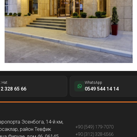
t Hat
WhatsApp
2 328 65 66
0549 544 14 14
эропорта Эсенбога, 14-й км,
+90 (549) 179-7070
рсаклар, район Тевфик
+90 (312) 328-6566
ица Фирузе, дом 46, 06145