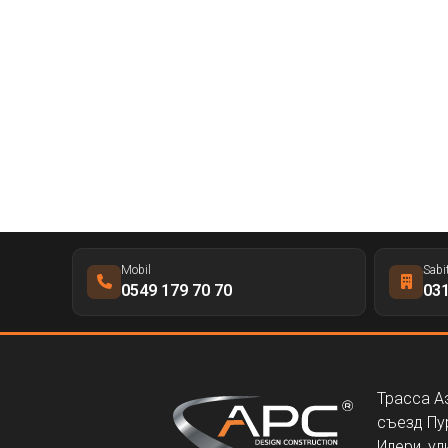
Mobil
Sabi
0549 179 70 70
031
Трасса А
съезд Пу
Илери, ул