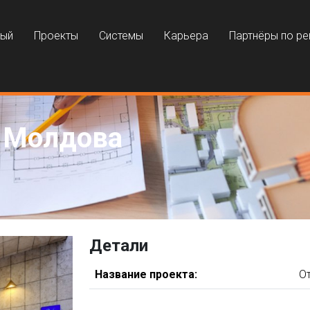
ный
Проекты
Системы
Карьера
Партнёры по р
– Молдова
Детали
Название проекта:
От