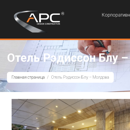
Корпоратив
Отель Рэдиссон Блу 
Главная страница
Отель Рэдиссон Блу – Молдова