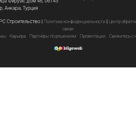
ица Фирузе, дом 46, 06145
, Анкара, Турция
PC Строительство
|
|
Политика конфиденциальности
Центр обратн
связи
емы
Карьера
Партнёры по решениям
Презентации
Свяжитесь с 