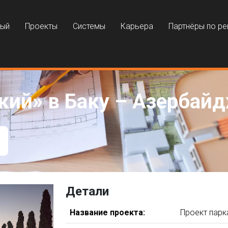
ный
Проекты
Системы
Карьера
Партнёры по р
кий» в Баку – Азербай
Детали
Название проекта:
Проект парк