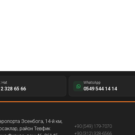
t Hat
WhatsApp
2 328 65 66
0549 544 14 14
эропорта Эсенбога, 14-й км,
+90 (549) 179-7070
рсаклар, район Тевфик
+90 (312) 328-6566