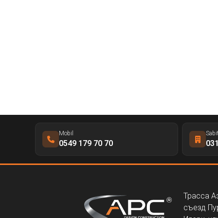
Mobil
Sabi
0549 179 70 70
031
Трасса А
съезд Пу