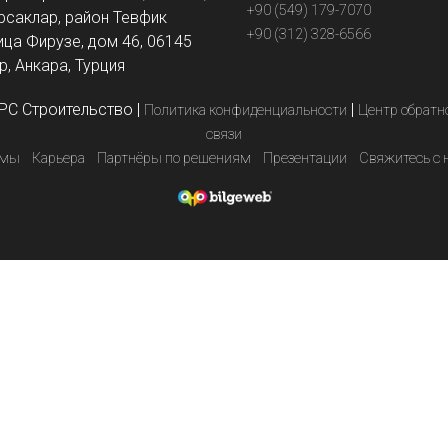
+90 (549) 179-7070
рсаклар, район Тевфик
+90 (312) 328-6566
ица Фирузе, дом 46, 06145
, Анкара, Турция
PC Строительство
|
|
Политика конфиденциальности
Центр обратн
связи
емы
Карьера
Партнёры по решениям
Презентации
Свяжитесь с 