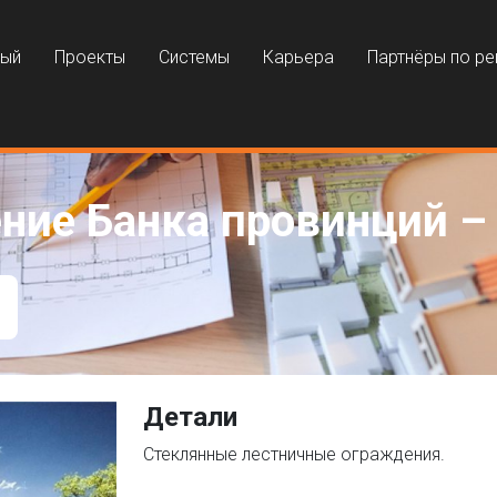
ный
Проекты
Системы
Карьера
Партнёры по р
ние Банка провинций –
Детали
Стеклянные лестничные ограждения.