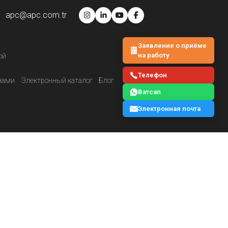
apc@apc.com.tr
Заявление о приёме
на работу
ой
Телефон
нами
Электронный каталог
Блог
Ватсап
Электронная почта