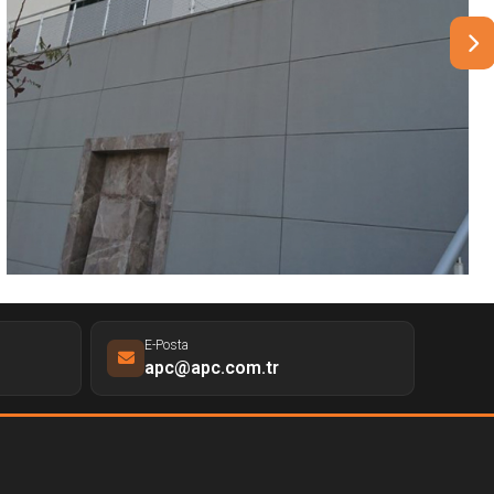
E-Posta
apc@apc.com.tr