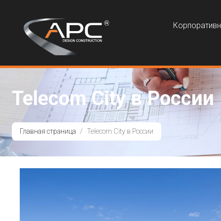
Корпоратив
Telecom City в России
Главная страница
Telecom City в России