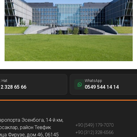
t Hat
WhatsApp
2 328 65 66
0549 544 14 14
эропорта Эсенбога, 14-й км,
+90 (549) 179-7070
рсаклар, район Тевфик
+90 (312) 328-6566
ица Фирузе, дом 46, 06145