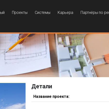
ный
Проекты
Системы
Карьера
Партнёры по р
Детали
Название проекта: