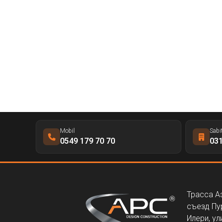
Mobil
Sabi
0549 179 70 70
031
Трасса А
съезд Пу
Илери, ул