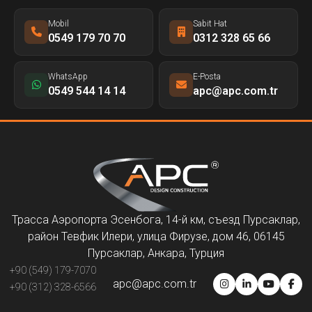
Mobil
Sabit Hat
0549 179 70 70
0312 328 65 66
WhatsApp
E-Posta
0549 544 14 14
apc@apc.com.tr
Трасса Аэропорта Эсенбога, 14-й км, съезд Пурсаклар,
район Тевфик Илери, улица Фирузе, дом 46, 06145
Пурсаклар, Анкара, Турция
+90 (549) 179-7070
apc@apc.com.tr
+90 (312) 328-6566