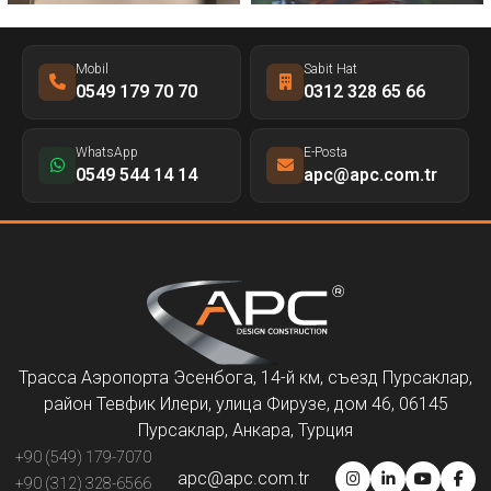
Mobil
Sabit Hat
0549 179 70 70
0312 328 65 66
WhatsApp
E-Posta
0549 544 14 14
apc@apc.com.tr
Трасса Аэропорта Эсенбога, 14-й км, съезд Пурсаклар,
район Тевфик Илери, улица Фирузе, дом 46, 06145
Пурсаклар, Анкара, Турция
+90 (549) 179-7070
apc@apc.com.tr
+90 (312) 328-6566