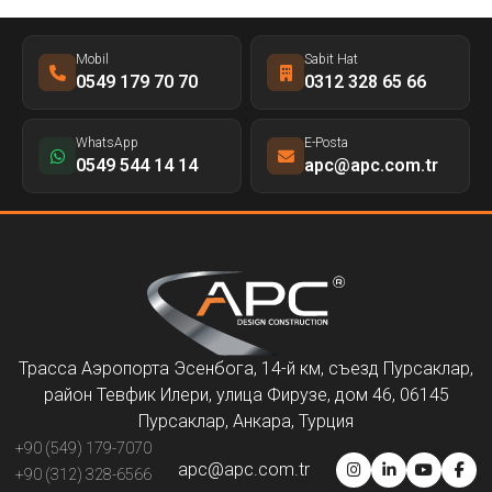
Mobil
Sabit Hat
0549 179 70 70
0312 328 65 66
WhatsApp
E-Posta
0549 544 14 14
apc@apc.com.tr
Трасса Аэропорта Эсенбога, 14-й км, съезд Пурсаклар,
район Тевфик Илери, улица Фирузе, дом 46, 06145
Пурсаклар, Анкара, Турция
+90 (549) 179-7070
apc@apc.com.tr
+90 (312) 328-6566