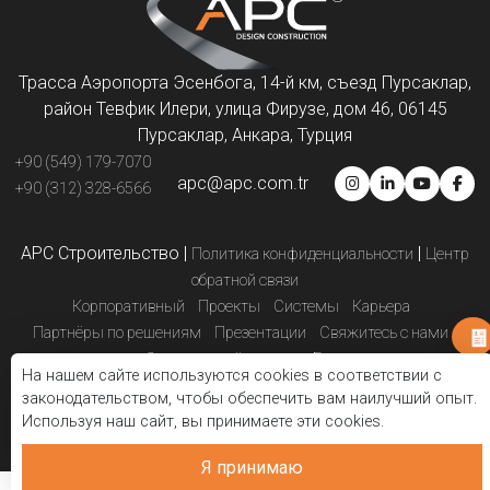
Трасса Аэропорта Эсенбога, 14-й км, съезд Пурсаклар,
район Тевфик Илери, улица Фирузе, дом 46, 06145
Пурсаклар, Анкара, Турция
+90 (549) 179-7070
apc@apc.com.tr
+90 (312) 328-6566
APC Строительство
|
|
Политика конфиденциальности
Центр
обратной связи
Корпоративный
Проекты
Системы
Карьера
Партнёры по решениям
Презентации
Свяжитесь с нами
Электронный каталог
Блог
На нашем сайте используются cookies в соответствии с
законодательством, чтобы обеспечить вам наилучший опыт.
Используя наш сайт, вы принимаете эти cookies.
Я принимаю