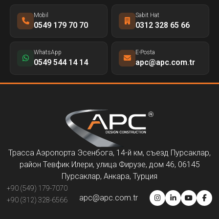
Mobil
Sabit Hat
0549 179 70 70
0312 328 65 66
WhatsApp
E-Posta
0549 544 14 14
apc@apc.com.tr
Трасса Аэропорта Эсенбога, 14-й км, съезд Пурсаклар,
район Тевфик Илери, улица Фирузе, дом 46, 06145
Пурсаклар, Анкара, Турция
+90 (549) 179-7070
apc@apc.com.tr
+90 (312) 328-6566