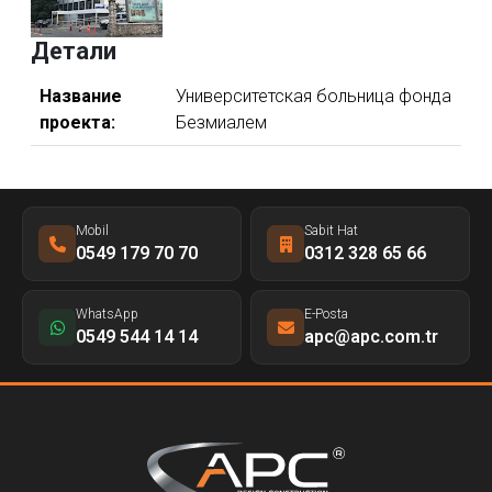
Детали
Название
Университетская больница фонда
проекта:
Безмиалем
Mobil
Sabit Hat
0549 179 70 70
0312 328 65 66
WhatsApp
E-Posta
0549 544 14 14
apc@apc.com.tr