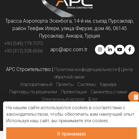
Трасса Аэропорта Эсенбога, 14-й км, съезд Пурсаклар,
район Тевфик Илери, улица Фирузе, дом 46, 06145
Пурсаклар, Анкара, Турция
+90 (549) 179-7070
apc@apc.com.tr
+90 (312) 328-6566
APC Строительство
|
|
Политика конфиденциальности
Центр
обратной связи
Корпоративный
Проекты
Системы
Карьера
Партнёры по решениям
Презентации
Свяжитесь с нами
Электронный каталог
Блог
На нашем сайте используются cookies в соответствии с
законодательством, чтобы обеспечить вам наилучший опыт.
Используя наш сайт, вы принимаете эти cookies.
Я принимаю