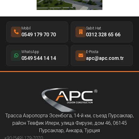
Mobil
Sabit Hat
0549 179 70 70
0312 328 65 66
WhatsApp
E-Posta
0549 544 14 14
apc@apc.com.tr
Трасса Аэропорта Эсенбога, 14-й км, съезд Пурсаклар,
район Тевфик Илери, улица Фирузе, дом 46, 06145
Пурсаклар, Анкара, Турция
+90 (549) 179-7070