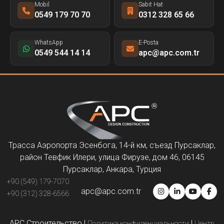
Mobil
Sabit Hat
0549 179 70 70
0312 328 65 66
WhatsApp
E-Posta
0549 544 14 14
apc@apc.com.tr
Трасса Аэропорта Эсенбога, 14-й км, съезд Пурсаклар,
район Тевфик Илери, улица Фирузе, дом 46, 06145
Пурсаклар, Анкара, Турция
+90 (549) 179-7070
apc@apc.com.tr
+90 (312) 328-6566
APC Строительство
|
|
Политика конфиденциальности
Центр