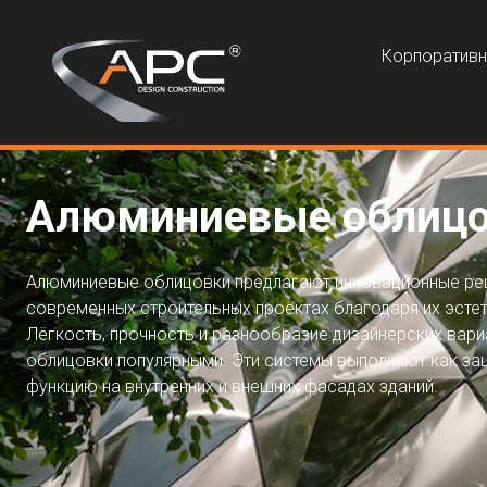
Корпоратив
Алюминиевые облиц
Алюминиевые облицовки предлагают инновационные ре
современных строительных проектах благодаря их эстет
Лёгкость, прочность и разнообразие дизайнерских вари
облицовки популярными. Эти системы выполняют как за
функцию на внутренних и внешних фасадах зданий.