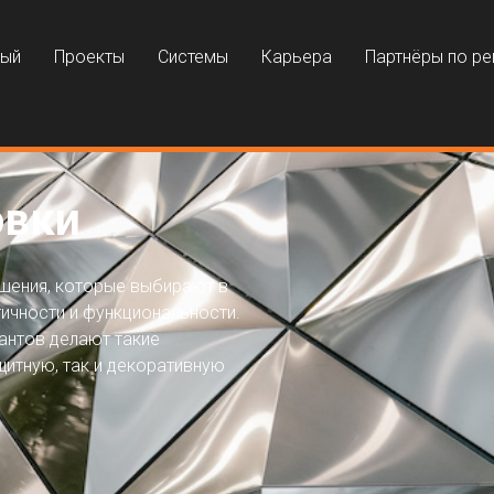
ный
Проекты
Системы
Карьера
Партнёры по р
овки
шения, которые выбирают в
ичности и функциональности.
антов делают такие
щитную, так и декоративную