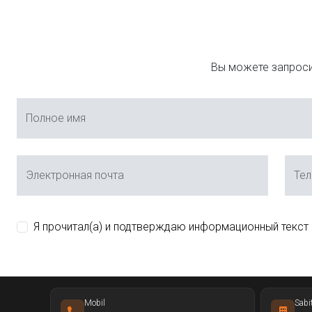
Вы можете запроси
Полное имя
Электронная почта
Те
Я прочитал(а) и подтверждаю информационный текст
Mobil
Sabi