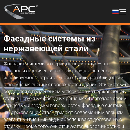
Фасадные системы из
нержавеющей стали
Фасадные системы из нержавеющей стали — это
прочное и эстетически привлекательное решение,
используемое в строительной отрасли для облицовки и
оформления внешних поверхностей зданий. Эти системы
создаются с применением материалов из нержавеющей
стали в наружных фасадных решениях. Благодаря своим
глянцевым и гладким поверхностям фасадные системы
из нержавеющей стали придают современным зданиям
элегантный внешний вид и обеспечивают долговечную
отделку. Кроме того, они отличаются экологичностью и