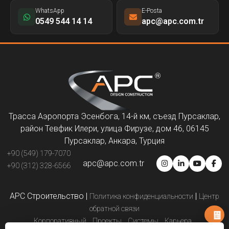
WhatsApp
E-Posta
0549 544 14 14
apc@apc.com.tr
Трасса Аэропорта Эсенбога, 14-й км, съезд Пурсаклар,
район Тевфик Илери, улица Фирузе, дом 46, 06145
Пурсаклар, Анкара, Турция
+90 (549) 179-7070
apc@apc.com.tr
+90 (312) 328-6566
APC Строительство
|
|
Политика конфиденциальности
Центр
обратной связи
Корпоративный
Проекты
Системы
Карьера