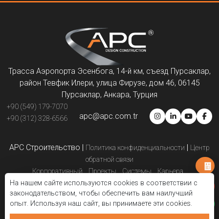
Трасса Аэропорта Эсенбога, 14-й км, съезд Пурсаклар,
район Тевфик Илери, улица Фирузе, дом 46, 06145
Пурсаклар, Анкара, Турция
+90 (549) 179-7070
apc@apc.com.tr
+90 (312) 328-6566
APC Строительство
|
|
Политика конфиденциальности
Центр
обратной связи
Корпоративный
Проекты
Системы
Карьера
На нашем сайте используются cookies в соответствии с
Партнёры по решениям
Презентации
Свяжитесь с нами
законодательством, чтобы обеспечить вам наилучший
Электронный каталог
Блог
опыт. Используя наш сайт, вы принимаете эти cookies.