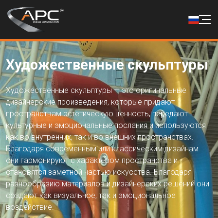
Художественные скульптуры
Художественные скульптуры — это оригинальные
дизайнерские произведения, которые придают
пространствам эстетическую ценность, передают
культурные и эмоциональные послания и используются
как во внутренних, так и во внешних пространствах.
Благодаря современным или классическим дизайнам
они гармонируют с характером пространства и
становятся заметной частью искусства. Благодаря
разнообразию материалов и дизайнерских решений они
создают как визуальное, так и эмоциональное
воздействие.