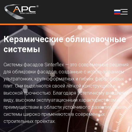
Керамические облицовочные
системы
Системы фасадов Sinterflex — это современные решения
для облицовки фасадов, созданные с использованием
ультратонких, крупноформатных и гибких фарфоровых
плит. Они выделяются своей лёгкой конструкцией и
высокой прочностью. Благодаря эстетичному внешнему
виду, высоким эксплуатационным характеристикам и
преимуществам в области устойчивого развития, такие
системы широко применяются в современных
строительных проектах.