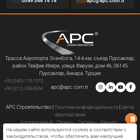
0549 544 14 14
apc@apc.com.tr
Трасса Аэропорта Эсенбога, 14-й км, съезд Пурсаклар,
район Тевфик Илери, улица Фирузе, дом 46, 06145
Пурсаклар, Анкара, Турция
+90 (549) 179-7070
apc@apc.com.tr
+90 (312) 328-6566
APC Строительство
|
|
Политика конфиденциальности
Центр
обратной связи
Корпоративный
Проекты
Системы
Карьера
На нашем сайте используются cookies в соответствии с
Партнёры по решениям
Презентации
Свяжитесь с нами
законодательством, чтобы обеспечить вам наилучший
Электронный каталог
Блог