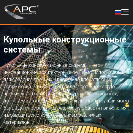
Купольные конструкционные
системы
Купольные конструкционные системы — это
инновационные архитектурные решения, используемые
для создания прочных и визуально впечатляющих
сооружений. Эти системы предлагают множество
преимуществ с точки зрения энергоэффективности,
долговечности и эстетики. Купольные конструкции могут
быть адаптированы под различные области применения
и возводиться с использованием различных
материалов.