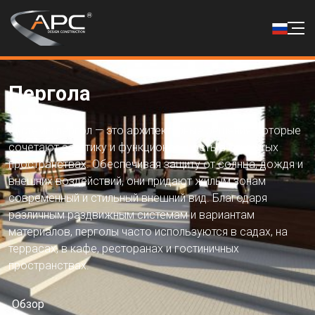
Пергола
Системы пергол — это архитектурные решения, которые
сочетают эстетику и функциональность в открытых
пространствах. Обеспечивая защиту от солнца, дождя и
внешних воздействий, они придают жилым зонам
современный и стильный внешний вид. Благодаря
различным раздвижным системам и вариантам
материалов, перголы часто используются в садах, на
террасах, в кафе, ресторанах и гостиничных
пространствах.
Обзор