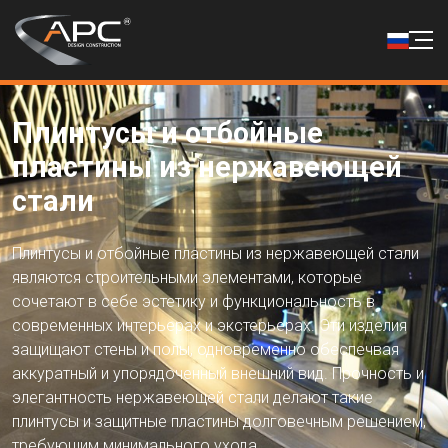
Плинтусы и отбойные
пластины из нержавеющей
стали
Плинтусы и отбойные пластины из нержавеющей стали
являются строительными элементами, которые
сочетают в себе эстетику и функциональность в
современных интерьерах и экстерьерах. Эти изделия
защищают стены и полы, одновременно обеспечвая
аккуратный и упорядоченный внешний вид. Прочность и
элегантность нержавеющей стали делают такие
плинтусы и защитные пластины долговечным решением,
требующим минимального ухода.