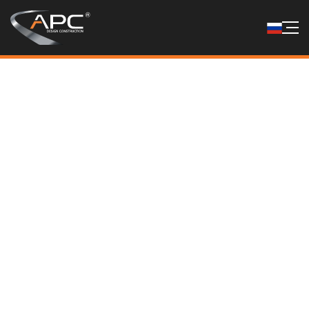
Системы карнизов
Карнизные системы — это важные архитектурные
элементы, используемые в деталях фасадов и крыш.
Они защищают здания от внешних воздействий и
придают им эстетичный вид. Карнизы предотвращают
прямое попадание дождя, снега и солнечного света на
фасад, тем самым продлевая срок службы здания.
Благодаря разнообразию материалов и дизайнов они
подходят как для современных, так и для классических
архитектурных проектов.
Обзор