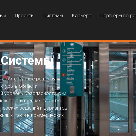
ный
Проекты
Системы
Карьера
Партнёры по р
 Системы
 архитектурные решения,
ктуры в области
ий уровень безопасности, они
к во внутренних, так и во
нерских решений и вариантов
жилых, так и в коммерческих