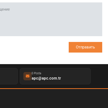
щение
Отправить
E-Posta
apc@apc.com.tr