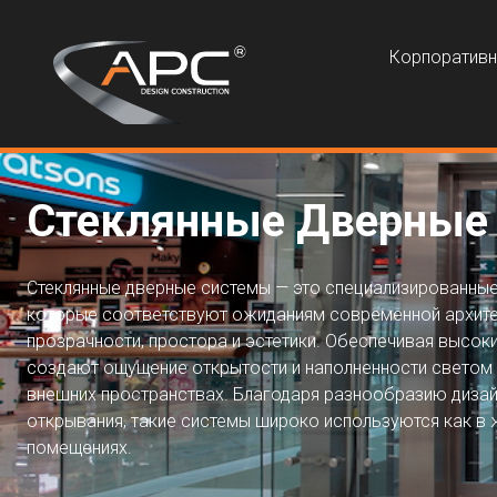
Корпоратив
Стеклянные Дверные
Стеклянные дверные системы — это специализированные
которые соответствуют ожиданиям современной архите
прозрачности, простора и эстетики. Обеспечивая высок
создают ощущение открытости и наполненности светом ка
внешних пространствах. Благодаря разнообразию дизай
открывания, такие системы широко используются как в 
помещениях.