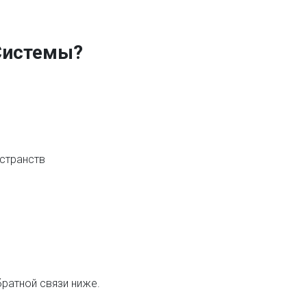
Системы?
остранств
ратной связи ниже.