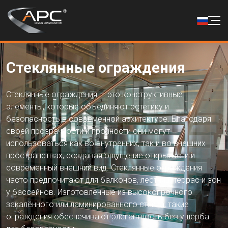
Стеклянные ограждения
Стеклянные ограждения — это конструктивные
элементы, которые объединяют эстетику и
безопасность в современной архитектуре. Благодаря
своей прозрачности и прочности они могут
использоваться как во внутренних, так и во внешних
пространствах, создавая ощущение открытости и
современный внешний вид. Стеклянные ограждения
часто предпочитают для балконов, лестниц, террас и зон
у бассейнов. Изготовленные из высокопрочного
закалённого или ламинированного стекла, такие
ограждения обеспечивают элегантность без ущерба