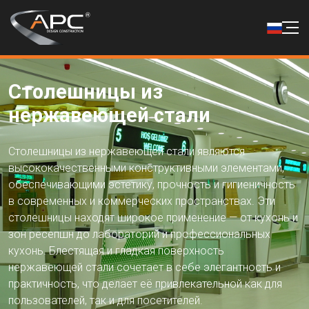
Столешницы из
нержавеющей стали
Столешницы из нержавеющей стали являются
высококачественными конструктивными элементами,
обеспечивающими эстетику, прочность и гигиеничность
в современных и коммерческих пространствах. Эти
столешницы находят широкое применение — от кухонь и
зон ресепшн до лабораторий и профессиональных
кухонь. Блестящая и гладкая поверхность
нержавеющей стали сочетает в себе элегантность и
практичность, что делает её привлекательной как для
пользователей, так и для посетителей.