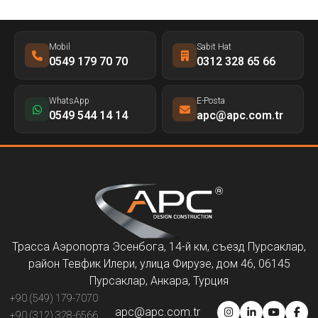
Mobil
Sabit Hat
0549 179 70 70
0312 328 65 66
WhatsApp
E-Posta
0549 544 14 14
apc@apc.com.tr
Трасса Аэропорта Эсенбога, 14-й км, съезд Пурсаклар,
район Тевфик Илери, улица Фирузе, дом 46, 06145
Пурсаклар, Анкара, Турция
+90 (549) 179-7070
apc@apc.com.tr
+90 (312) 328-6566