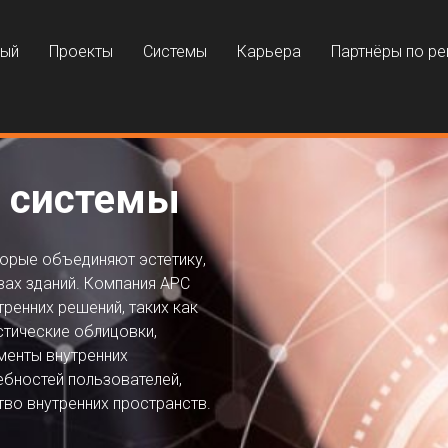
ный
Проекты
Системы
Карьера
Партнёры по р
е системы
орые объединяют эстетику,
вах зданий. Компания APC
ренних решений, таких как
стические облицовки,
менты внутренних
ебностей пользователей,
тво внутренних пространств.