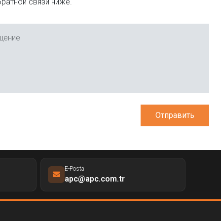
ратной связи ниже.
щение
Отправить
E-Posta
apc@apc.com.tr