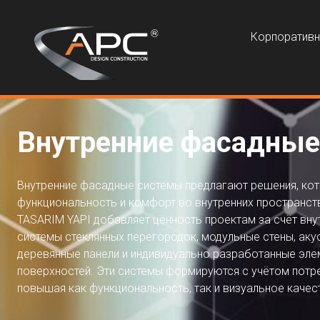
Корпоратив
Внутренние фасадны
Внутренние фасадные системы предлагают решения, кот
функциональность и комфорт во внутренних пространст
TASARIM YAPI добавляет ценность проектам за счёт внут
системы стеклянных перегородок, модульные стены, аку
деревянные панели и индивидуально разработанные эле
поверхностей. Эти системы формируются с учётом потр
повышая как функциональность, так и визуальное качес