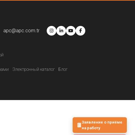
apc@apc.com.tr
ой
нами
Электронный каталог
Блог
Заявление о приёме
на работу