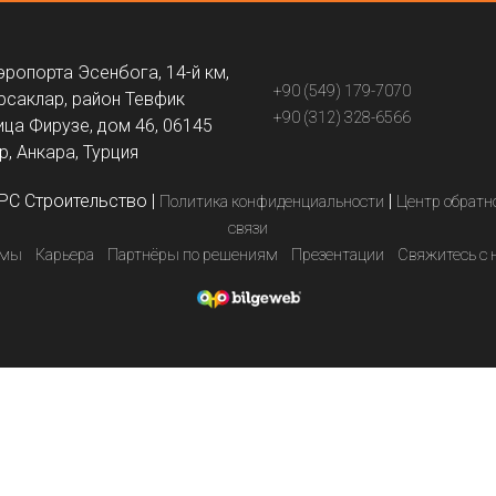
эропорта Эсенбога, 14-й км,
+90 (549) 179-7070
рсаклар, район Тевфик
+90 (312) 328-6566
ица Фирузе, дом 46, 06145
, Анкара, Турция
PC Строительство
|
|
Политика конфиденциальности
Центр обратн
связи
емы
Карьера
Партнёры по решениям
Презентации
Свяжитесь с 