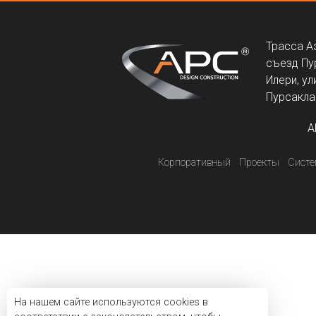
Трасса А
съезд Пу
Илери, ул
Пурсаклар
A
Корпоративный
Проекты
Сист
На нашем сайте используются cookies в